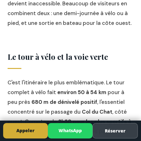
devient inaccessible. Beaucoup de visiteurs en
combinent deux : une demi-journée à vélo ou à
pied, et une sortie en bateau pour la côte ouest.
Le tour à vélo et la voie verte
C'est l'itinéraire le plus emblématique. Le tour
complet à vélo fait
environ 50 à 54 km
pour à
peu près
680 m de dénivelé positif
, l'essentiel
concentré sur le passage du
Col du Chat
, côté
ouest. Comptez de
2h30 pour les plus sportifs à
Appeler
WhatsApp
5h
en allure cyclotourisme avec les pauses.
Réserver