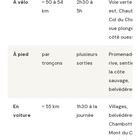
À vélo
≈ 50 à 54
2h30 à
Voie verte riv
km
5h
est, Chautag
Col du Chat,
vue plongean
côté ouest
À pied
par
plusieurs
Promenades 
tronçons
sorties
rive, sentiers
la côte
sauvage,
belvédères
En
≈ 55 km
1h30 à la
Villages,
voiture
journée
belvédères (
Chambotte,
Mont du Chat