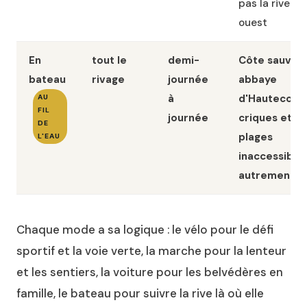
pas la rive
ouest
En
tout le
demi-
Côte sauvag
bateau
rivage
journée
abbaye
à
d'Hautecomb
AU
FIL
journée
criques et
DE
plages
L'EAU
inaccessible
autrement
Chaque mode a sa logique : le vélo pour le défi
sportif et la voie verte, la marche pour la lenteur
et les sentiers, la voiture pour les belvédères en
famille, le bateau pour suivre la rive là où elle