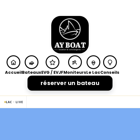
Accueil
Bateaux
EVG / EVJF
Moniteurs
Le Lac
Conseils
réserver un bateau
LAC · LIVE