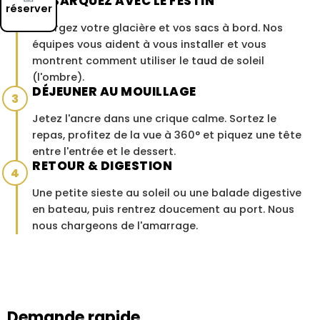
EMBARQUEZ AVEC LE FESTIN
2
réserver
Chargez votre glacière et vos sacs à bord. Nos
équipes vous aident à vous installer et vous
montrent comment utiliser le taud de soleil
(l'ombre).
DÉJEUNER AU MOUILLAGE
3
Jetez l'ancre dans une crique calme. Sortez le
repas, profitez de la vue à 360° et piquez une tête
entre l'entrée et le dessert.
RETOUR & DIGESTION
4
Une petite sieste au soleil ou une balade digestive
en bateau, puis rentrez doucement au port. Nous
nous chargeons de l'amarrage.
Demande rapide