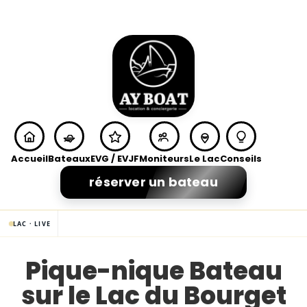
Accueil
Bateaux
EVG / EVJF
Moniteurs
Le Lac
Conseils
réserver un bateau
LAC · LIVE
Pique-nique Bateau
sur le Lac du Bourget